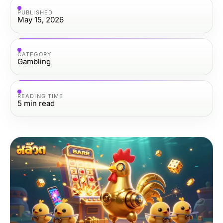
PUBLISHED
May 15, 2026
CATEGORY
Gambling
READING TIME
5
min read