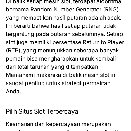
Di balik setiap mesin slot, terdapat algoritma
bernama Random Number Generator (RNG)
yang memastikan hasil putaran adalah acak.
Ini berarti bahwa hasil setiap putaran tidak
tergantung pada putaran sebelumnya. Setiap
slot juga memiliki persentase Return to Player
(RTP), yang menunjukkan seberapa banyak
pemain bisa mengharapkan untuk kembali
dari total taruhan yang ditempatkan.
Memahami mekanika di balik mesin slot ini
sangat penting untuk strategi permainan
Anda.
Pilih Situs Slot Terpercaya
Keamanan dan kepercayaan merupakan