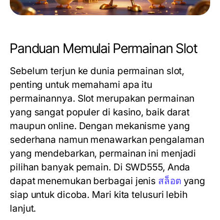
Panduan Memulai Permainan Slot
Sebelum terjun ke dunia permainan slot,
penting untuk memahami apa itu
permainannya. Slot merupakan permainan
yang sangat populer di kasino, baik darat
maupun online. Dengan mekanisme yang
sederhana namun menawarkan pengalaman
yang mendebarkan, permainan ini menjadi
pilihan banyak pemain. Di SWD555, Anda
dapat menemukan berbagai jenis
สล็อต
yang
siap untuk dicoba. Mari kita telusuri lebih
lanjut.