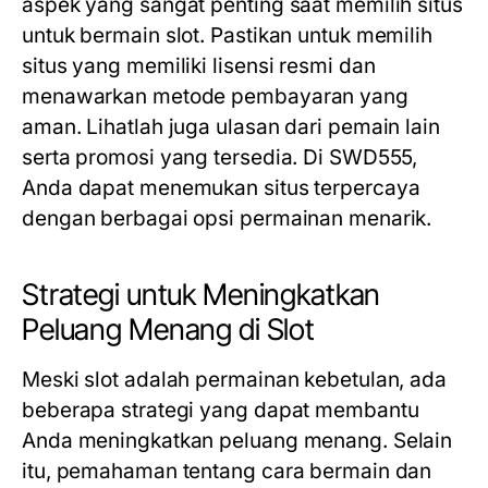
aspek yang sangat penting saat memilih situs
untuk bermain slot. Pastikan untuk memilih
situs yang memiliki lisensi resmi dan
menawarkan metode pembayaran yang
aman. Lihatlah juga ulasan dari pemain lain
serta promosi yang tersedia. Di SWD555,
Anda dapat menemukan situs terpercaya
dengan berbagai opsi permainan menarik.
Strategi untuk Meningkatkan
Peluang Menang di Slot
Meski slot adalah permainan kebetulan, ada
beberapa strategi yang dapat membantu
Anda meningkatkan peluang menang. Selain
itu, pemahaman tentang cara bermain dan