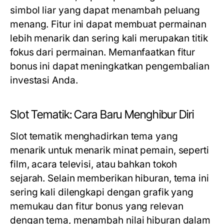
simbol liar yang dapat menambah peluang
menang. Fitur ini dapat membuat permainan
lebih menarik dan sering kali merupakan titik
fokus dari permainan. Memanfaatkan fitur
bonus ini dapat meningkatkan pengembalian
investasi Anda.
Slot Tematik: Cara Baru Menghibur Diri
Slot tematik menghadirkan tema yang
menarik untuk menarik minat pemain, seperti
film, acara televisi, atau bahkan tokoh
sejarah. Selain memberikan hiburan, tema ini
sering kali dilengkapi dengan grafik yang
memukau dan fitur bonus yang relevan
dengan tema, menambah nilai hiburan dalam