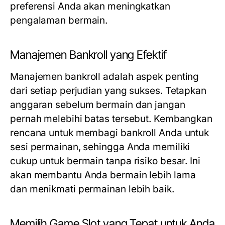
preferensi Anda akan meningkatkan
pengalaman bermain.
Manajemen Bankroll yang Efektif
Manajemen bankroll adalah aspek penting
dari setiap perjudian yang sukses. Tetapkan
anggaran sebelum bermain dan jangan
pernah melebihi batas tersebut. Kembangkan
rencana untuk membagi bankroll Anda untuk
sesi permainan, sehingga Anda memiliki
cukup untuk bermain tanpa risiko besar. Ini
akan membantu Anda bermain lebih lama
dan menikmati permainan lebih baik.
Memilih Game Slot yang Tepat untuk Anda