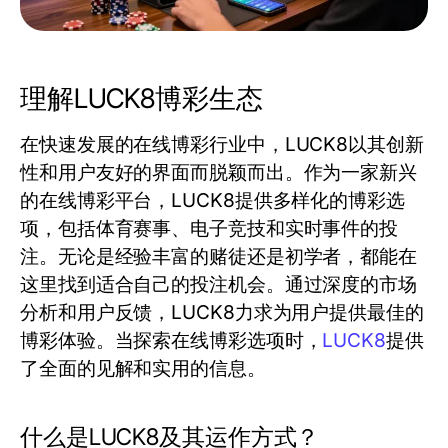
理解LUCK8博彩生态
在快速发展的在线博彩行业中，LUCK8以其创新
性和用户友好的界面而脱颖而出。作为一家新兴
的在线博彩平台，LUCK8提供多样化的博彩选
项，包括体育赛事、电子竞技和实时事件的投
注。无论是经验丰富的赌徒还是初学者，都能在
这里找到适合自己的投注机会。通过深度的市场
分析和用户反馈，LUCK8力求为用户提供最佳的
博彩体验。当探索在线博彩选项时，
LUCK8
提供
了全面的见解和实用的信息。
什么是LUCK8及其运作方式？