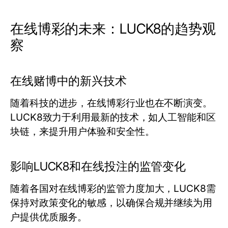
在线博彩的未来：LUCK8的趋势观
察
在线赌博中的新兴技术
随着科技的进步，在线博彩行业也在不断演变。
LUCK8致力于利用最新的技术，如人工智能和区
块链，来提升用户体验和安全性。
影响LUCK8和在线投注的监管变化
随着各国对在线博彩的监管力度加大，LUCK8需
保持对政策变化的敏感，以确保合规并继续为用
户提供优质服务。