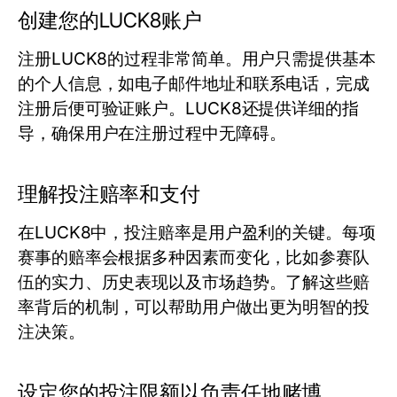
创建您的LUCK8账户
注册LUCK8的过程非常简单。用户只需提供基本
的个人信息，如电子邮件地址和联系电话，完成
注册后便可验证账户。LUCK8还提供详细的指
导，确保用户在注册过程中无障碍。
理解投注赔率和支付
在LUCK8中，投注赔率是用户盈利的关键。每项
赛事的赔率会根据多种因素而变化，比如参赛队
伍的实力、历史表现以及市场趋势。了解这些赔
率背后的机制，可以帮助用户做出更为明智的投
注决策。
设定您的投注限额以负责任地赌博