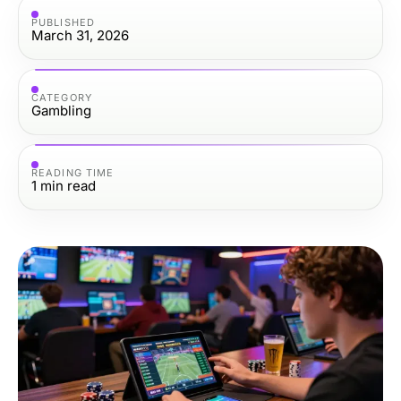
PUBLISHED
March 31, 2026
CATEGORY
Gambling
READING TIME
1
min read