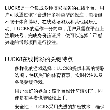
LUCK8是一个集成多种博彩服务的在线平台。用
户可以通过该平台进行多种类型的投注，包括但
不限于体育博彩、在线赌场游戏和其他娱乐活
动。LUCK8的运作十分简单，用户只需在平台上
注册账号，完成身份验证后，便可以选择自己感
兴趣的博彩项目进行投注。
LUCK8在线博彩的关键特点
多样化的游戏选择：
LUCK8提供丰富的博彩
选项，包括热门的体育赛事、实时投注以及
各类赌场游戏。
用户友好的界面：
该平台设计简洁明了，即
使是初学者也能轻松上手。
安全性：
LUCK8采用先进的加密技术，确保