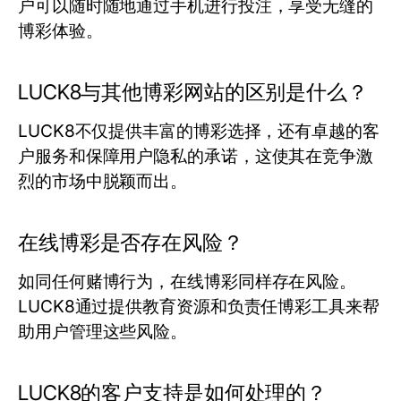
户可以随时随地通过手机进行投注，享受无缝的
博彩体验。
LUCK8与其他博彩网站的区别是什么？
LUCK8不仅提供丰富的博彩选择，还有卓越的客
户服务和保障用户隐私的承诺，这使其在竞争激
烈的市场中脱颖而出。
在线博彩是否存在风险？
如同任何赌博行为，在线博彩同样存在风险。
LUCK8通过提供教育资源和负责任博彩工具来帮
助用户管理这些风险。
LUCK8的客户支持是如何处理的？