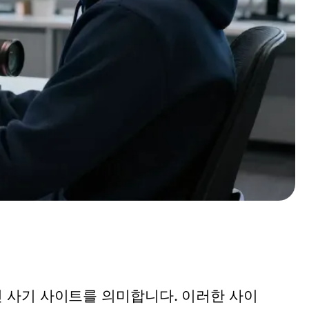
 사기 사이트를 의미합니다. 이러한 사이