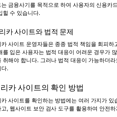
는 금융사기를 목적으로 하여 사용자의 신용카드
입힐 수 있습니다.
리카 사이트와 법적 문제
카 사이트 운영자들은 종종 법적 책임을 회피하
해를 입은 사용자는 법적 대응이 어려운 경우가 
 취해야 합니다. 그러나 법적 대응이 가능하더라
다.
리카 사이트의 확인 방법
카 사이트를 확인하는 방법에는 여러 가지가 있습
고, 웹사이트 보안 검사 도구를 활용하여 안전하