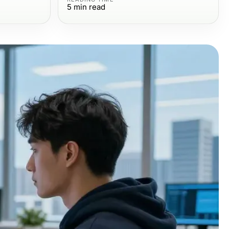
5
min read