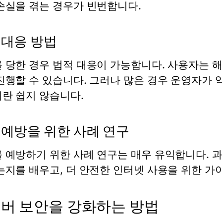
손실을 겪는 경우가 빈번합니다.
 대응 방법
 당한 경우 법적 대응이 가능합니다. 사용자는 
진행할 수 있습니다. 그러나 많은 경우 운영자가
란 쉽지 않습니다.
 예방을 위한 사례 연구
 예방하기 위한 사례 연구는 매우 유익합니다. 
는지를 배우고, 더 안전한 인터넷 사용을 위한 가
버 보안을 강화하는 방법