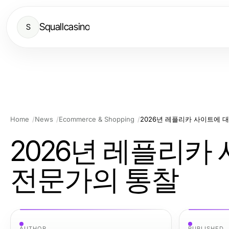
Squallcasino
S
Home
News
Ecommerce & Shopping
2026년 레플리카 사이트에 
2026년 레플리카
전문가의 통찰
AUTHOR
PUBLISHED