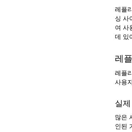
레플리
싱 사
여 사
데 있
레플
레플리
사용자
실제
많은 
인된 