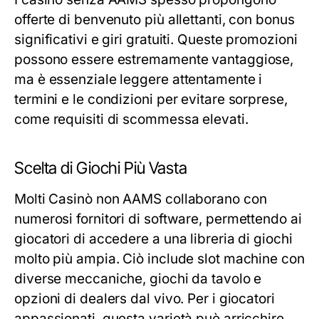
offerte di benvenuto più allettanti, con bonus
significativi e giri gratuiti. Queste promozioni
possono essere estremamente vantaggiose,
ma è essenziale leggere attentamente i
termini e le condizioni per evitare sorprese,
come requisiti di scommessa elevati.
Scelta di Giochi Più Vasta
Molti Casinò non AAMS collaborano con
numerosi fornitori di software, permettendo ai
giocatori di accedere a una libreria di giochi
molto più ampia. Ciò include slot machine con
diverse meccaniche, giochi da tavolo e
opzioni di dealers dal vivo. Per i giocatori
appassionati, questa varietà può arricchire