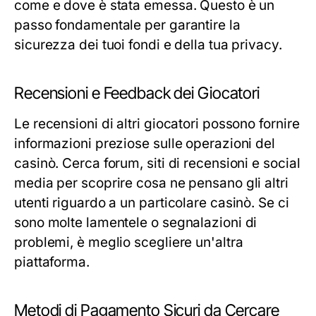
come e dove è stata emessa. Questo è un
passo fondamentale per garantire la
sicurezza dei tuoi fondi e della tua privacy.
Recensioni e Feedback dei Giocatori
Le recensioni di altri giocatori possono fornire
informazioni preziose sulle operazioni del
casinò. Cerca forum, siti di recensioni e social
media per scoprire cosa ne pensano gli altri
utenti riguardo a un particolare casinò. Se ci
sono molte lamentele o segnalazioni di
problemi, è meglio scegliere un'altra
piattaforma.
Metodi di Pagamento Sicuri da Cercare