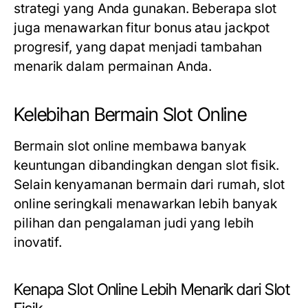
strategi yang Anda gunakan. Beberapa slot
juga menawarkan fitur bonus atau jackpot
progresif, yang dapat menjadi tambahan
menarik dalam permainan Anda.
Kelebihan Bermain Slot Online
Bermain slot online membawa banyak
keuntungan dibandingkan dengan slot fisik.
Selain kenyamanan bermain dari rumah, slot
online seringkali menawarkan lebih banyak
pilihan dan pengalaman judi yang lebih
inovatif.
Kenapa Slot Online Lebih Menarik dari Slot