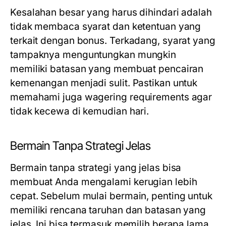
Kesalahan besar yang harus dihindari adalah
tidak membaca syarat dan ketentuan yang
terkait dengan bonus. Terkadang, syarat yang
tampaknya menguntungkan mungkin
memiliki batasan yang membuat pencairan
kemenangan menjadi sulit. Pastikan untuk
memahami juga wagering requirements agar
tidak kecewa di kemudian hari.
Bermain Tanpa Strategi Jelas
Bermain tanpa strategi yang jelas bisa
membuat Anda mengalami kerugian lebih
cepat. Sebelum mulai bermain, penting untuk
memiliki rencana taruhan dan batasan yang
jelas. Ini bisa termasuk memilih berapa lama