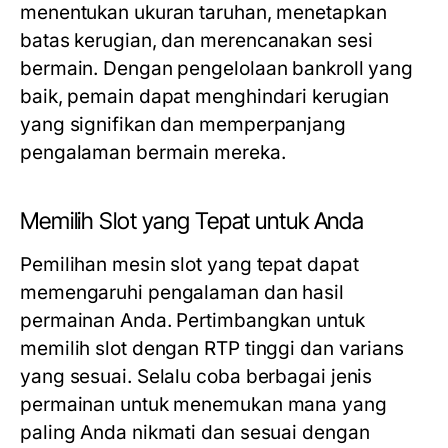
menentukan ukuran taruhan, menetapkan
batas kerugian, dan merencanakan sesi
bermain. Dengan pengelolaan bankroll yang
baik, pemain dapat menghindari kerugian
yang signifikan dan memperpanjang
pengalaman bermain mereka.
Memilih Slot yang Tepat untuk Anda
Pemilihan mesin slot yang tepat dapat
memengaruhi pengalaman dan hasil
permainan Anda. Pertimbangkan untuk
memilih slot dengan RTP tinggi dan varians
yang sesuai. Selalu coba berbagai jenis
permainan untuk menemukan mana yang
paling Anda nikmati dan sesuai dengan