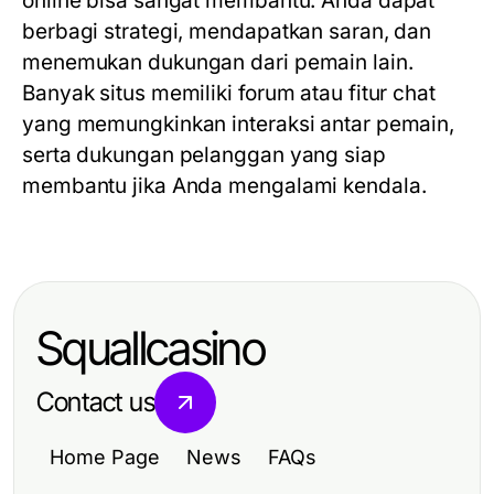
online bisa sangat membantu. Anda dapat
berbagi strategi, mendapatkan saran, dan
menemukan dukungan dari pemain lain.
Banyak situs memiliki forum atau fitur chat
yang memungkinkan interaksi antar pemain,
serta dukungan pelanggan yang siap
membantu jika Anda mengalami kendala.
Squallcasino
Contact us
Home Page
News
FAQs