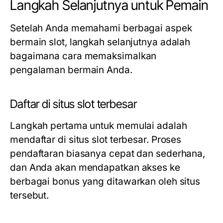
Langkah Selanjutnya untuk Pemain
Setelah Anda memahami berbagai aspek
bermain slot, langkah selanjutnya adalah
bagaimana cara memaksimalkan
pengalaman bermain Anda.
Daftar di situs slot terbesar
Langkah pertama untuk memulai adalah
mendaftar di situs slot terbesar. Proses
pendaftaran biasanya cepat dan sederhana,
dan Anda akan mendapatkan akses ke
berbagai bonus yang ditawarkan oleh situs
tersebut.