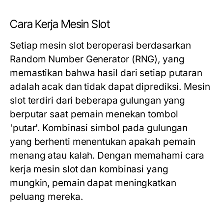
Cara Kerja Mesin Slot
Setiap mesin slot beroperasi berdasarkan
Random Number Generator (RNG), yang
memastikan bahwa hasil dari setiap putaran
adalah acak dan tidak dapat diprediksi. Mesin
slot terdiri dari beberapa gulungan yang
berputar saat pemain menekan tombol
'putar'. Kombinasi simbol pada gulungan
yang berhenti menentukan apakah pemain
menang atau kalah. Dengan memahami cara
kerja mesin slot dan kombinasi yang
mungkin, pemain dapat meningkatkan
peluang mereka.