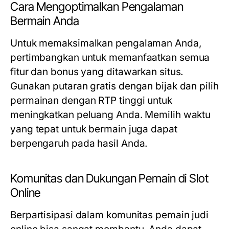
Cara Mengoptimalkan Pengalaman
Bermain Anda
Untuk memaksimalkan pengalaman Anda,
pertimbangkan untuk memanfaatkan semua
fitur dan bonus yang ditawarkan situs.
Gunakan putaran gratis dengan bijak dan pilih
permainan dengan RTP tinggi untuk
meningkatkan peluang Anda. Memilih waktu
yang tepat untuk bermain juga dapat
berpengaruh pada hasil Anda.
Komunitas dan Dukungan Pemain di Slot
Online
Berpartisipasi dalam komunitas pemain judi