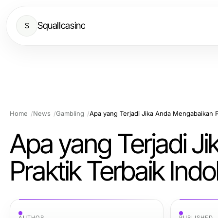
Squallcasino
S
Home
News
Gambling
Apa yang Terjadi J
Praktik Terbaik Ind
AUTHOR
PUBLISHED