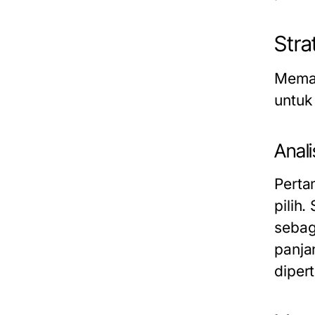
Stra
Memah
untuk
Anali
Perta
pilih
sebag
panja
diper