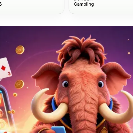
6
Gambling