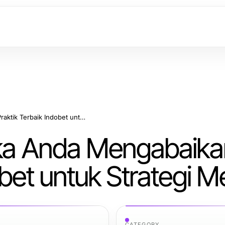
Apa yang Terjadi Jika Anda Mengabaikan Praktik Terbaik Indobet untuk Strategi Menang?
ika Anda Mengabaik
obet untuk Strategi 
CATEGORY