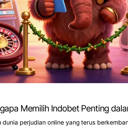
apa Memilih Indobet Penting dala
 dunia perjudian online yang terus berkemban