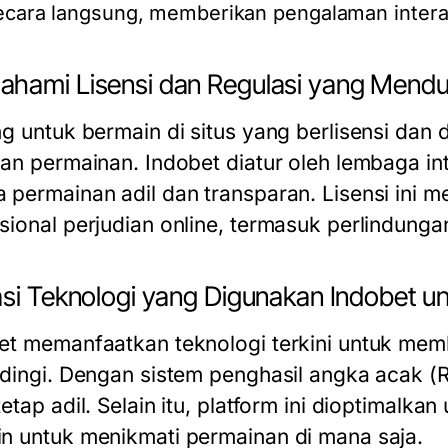
ecara langsung, memberikan pengalaman interak
hami Lisensi dan Regulasi yang Mendu
ng untuk bermain di situs yang berlisensi da
lan permainan. Indobet diatur oleh lembaga i
 permainan adil dan transparan. Lisensi ini 
sional perjudian online, termasuk perlindunga
asi Teknologi yang Digunakan Indobet 
et memanfaatkan teknologi terkini untuk me
ndingi. Dengan sistem penghasil angka acak (
tetap adil. Selain itu, platform ini dioptimal
n untuk menikmati permainan di mana saja.