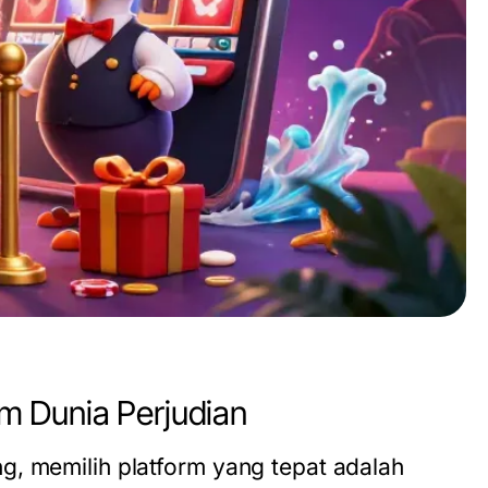
m Dunia Perjudian
g, memilih platform yang tepat adalah