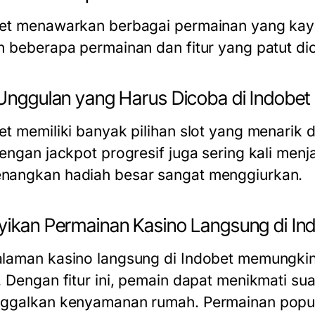
et menawarkan berbagai permainan yang kaya 
h beberapa permainan dan fitur yang patut di
 Unggulan yang Harus Dicoba di Indobet
et memiliki banyak pilihan slot yang menari
dengan jackpot progresif juga sering kali men
angkan hadiah besar sangat menggiurkan.
yikan Permainan Kasino Langsung di In
laman kasino langsung di Indobet memungkin
. Dengan fitur ini, pemain dapat menikmati sua
ggalkan kenyamanan rumah. Permainan popul