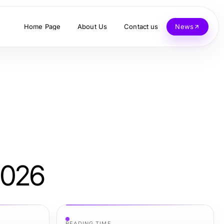
Home Page
About Us
Contact us
News
2026
READING TIME