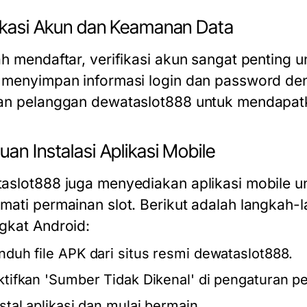
fikasi Akun dan Keamanan Data
ah mendaftar, verifikasi akun sangat penting
 menyimpan informasi login dan password de
an pelanggan dewataslot888 untuk mendapat
an Instalasi Aplikasi Mobile
aslot888 juga menyediakan aplikasi mobile
mati permainan slot. Berikut adalah langkah-
gkat Android:
nduh file APK dari situs resmi dewataslot888.
ktifkan 'Sumber Tidak Dikenal' di pengaturan p
nstal aplikasi dan mulai bermain.