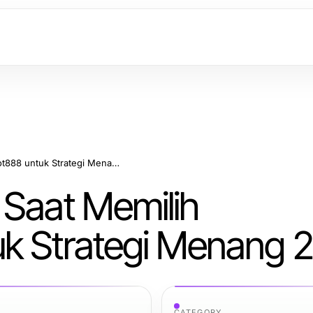
7 Tanda Peringatan Saat Memilih dewataslot888 untuk Strategi Menang 2026
 Saat Memilih
uk Strategi Menang 
CATEGORY