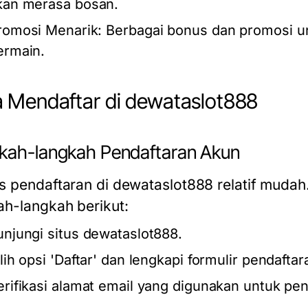
kan merasa bosan.
romosi Menarik:
Berbagai bonus dan promosi u
ermain.
 Mendaftar di dewataslot888
kah-langkah Pendaftaran Akun
s pendaftaran di dewataslot888 relatif mudah
ah-langkah berikut:
unjungi situs dewataslot888.
ilih opsi 'Daftar' dan lengkapi formulir pendaftar
erifikasi alamat email yang digunakan untuk pen