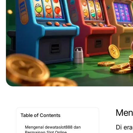
Meng
Table of Contents
Di er
Mengenal dewataslot888 dan
Permainan Slot Online