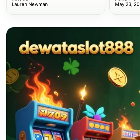
Lauren Newman
May 23, 20