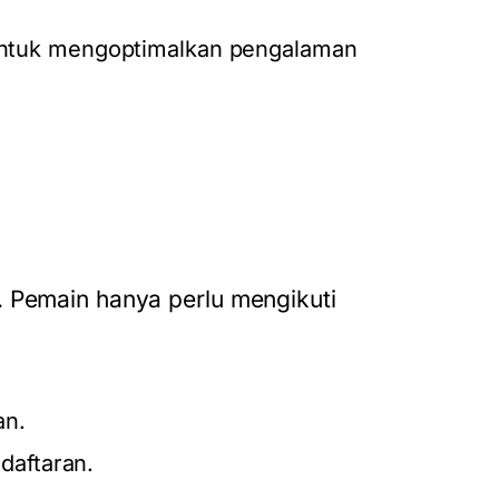
ntuk mengoptimalkan pengalaman
. Pemain hanya perlu mengikuti
an.
daftaran.