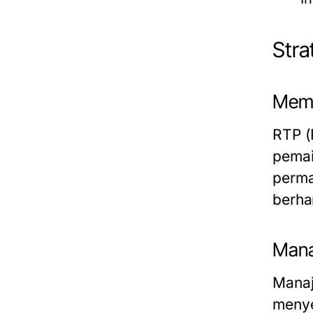
Stra
Mema
RTP (
pemai
perma
berha
Mana
Manaj
menye