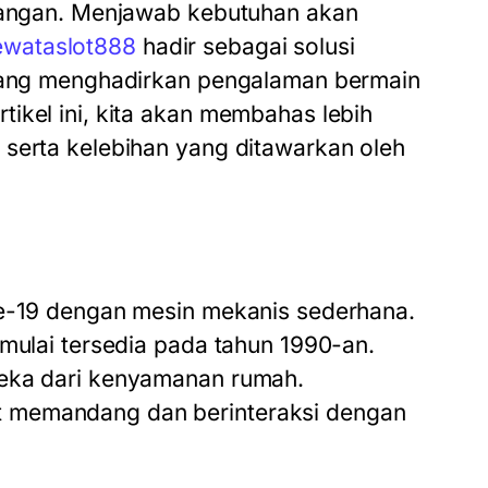
alangan. Menjawab kebutuhan akan
ewataslot888
hadir sebagai solusi
i yang menghadirkan pengalaman bermain
ikel ini, kita akan membahas lebih
 serta kelebihan yang ditawarkan oleh
ke-19 dengan mesin mekanis sederhana.
 mulai tersedia pada tahun 1990-an.
reka dari kenyamanan rumah.
t memandang dan berinteraksi dengan