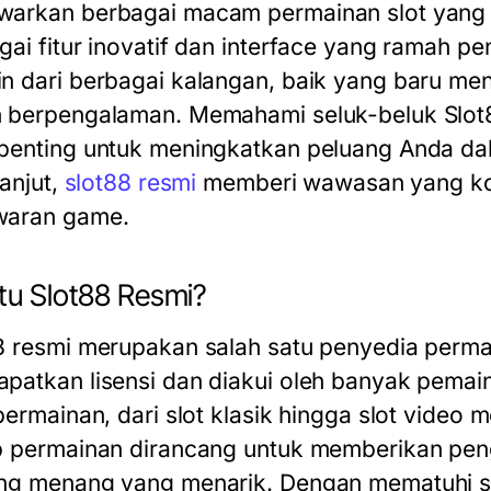
arkan berbagai macam permainan slot yang
gai fitur inovatif dan interface yang ramah p
n dari berbagai kalangan, baik yang baru me
 berpengalaman. Memahami seluk-beluk Slot8
penting untuk meningkatkan peluang Anda dal
lanjut,
slot88 resmi
memberi wawasan yang komp
waran game.
itu Slot88 Resmi?
8 resmi merupakan salah satu penyedia permai
patkan lisensi dan diakui oleh banyak pemain
 permainan, dari slot klasik hingga slot video
p permainan dirancang untuk memberikan pen
ng menang yang menarik. Dengan mematuhi sta