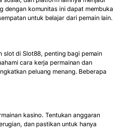
ung dengan komunitas ini dapat membuka
patan untuk belajar dari pemain lain.
slot di Slot88, penting bagi pemain
mahami cara kerja permainan dan
ingkatkan peluang menang. Beberapa
ermainan kasino. Tentukan anggaran
erugian, dan pastikan untuk hanya