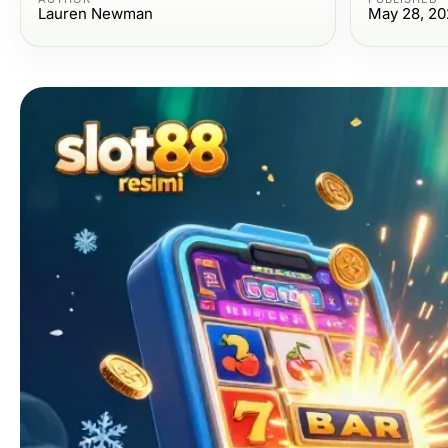
Lauren Newman
May 28, 20