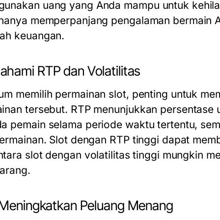
unakan uang yang Anda mampu untuk kehilan
 hanya memperpanjang pengalaman bermain A
ah keuangan.
hami RTP dan Volatilitas
um memilih permainan slot, penting untuk mem
inan tersebut. RTP menunjukkan persentase 
a pemain selama periode waktu tertentu, sem
permainan. Slot dengan RTP tinggi dapat mem
tara slot dengan volatilitas tinggi mungkin 
jarang.
 Meningkatkan Peluang Menang