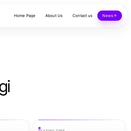
Home Page
About Us
Contact us
News
gi
READING TIME