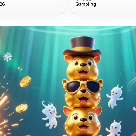
26
Gambling