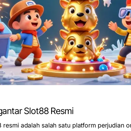
antar Slot88 Resmi
8 resmi adalah salah satu platform perjudian 