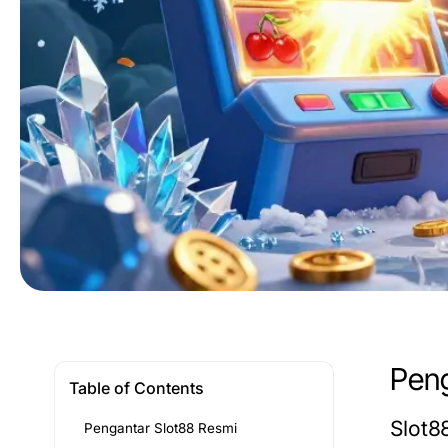
Peng
Table of Contents
Slot8
Pengantar Slot88 Resmi